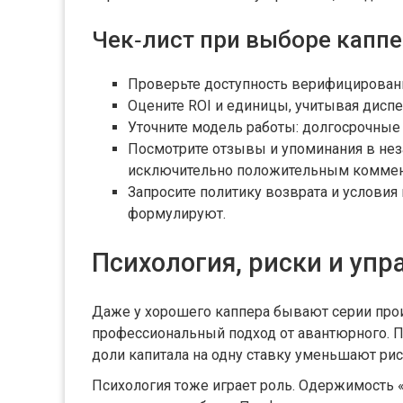
Чек‑лист при выборе капп
Проверьте доступность верифицированн
Оцените ROI и единицы, учитывая диспе
Уточните модель работы: долгосрочные с
Посмотрите отзывы и упоминания в нез
исключительно положительным коммен
Запросите политику возврата и условия
формулируют.
Психология, риски и уп
Даже у хорошего каппера бывают серии прои
профессиональный подход от авантюрного. 
доли капитала на одну ставку уменьшают рис
Психология тоже играет роль. Одержимость 