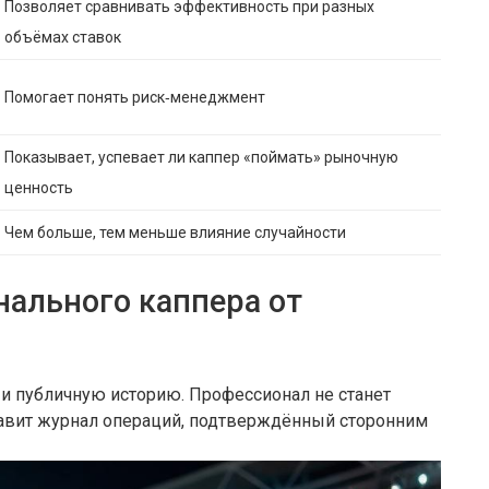
Позволяет сравнивать эффективность при разных
объёмах ставок
Помогает понять риск‑менеджмент
Показывает, успевает ли каппер «поймать» рыночную
ценность
Чем больше, тем меньше влияние случайности
нального каппера от
и публичную историю. Профессионал не станет
тавит журнал операций, подтверждённый сторонним