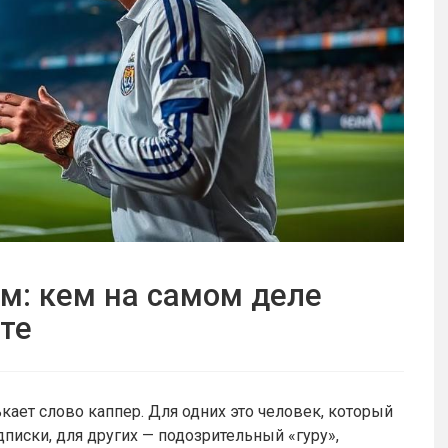
ом: кем на самом деле
рте
кает слово каппер. Для одних это человек, который
дписки, для других — подозрительный «гуру»,