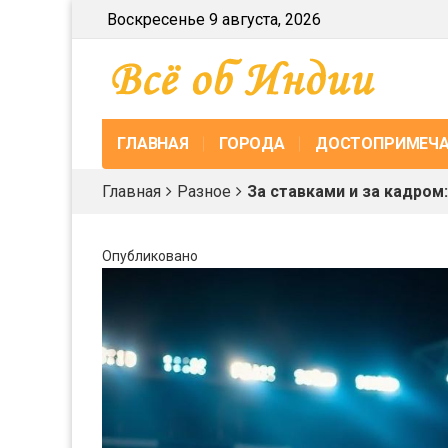
Воскресенье 9 августа, 2026
ГЛАВНАЯ
ГОРОДА
ДОСТОПРИМЕЧА
Главная
Разное
За ставками и за кадром
Опубликовано