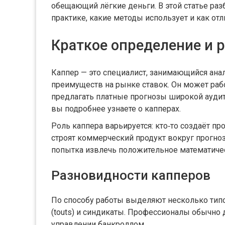
обещающий лёгкие деньги. В этой статье разб
практике, какие методы использует и как от
Краткое определение и 
Каппер — это специалист, занимающийся ана
преимуществ на рынке ставок. Он может рабо
предлагать платные прогнозы широкой аудит
вы подробнее узнаете о капперах.
Роль каппера варьируется: кто‑то создаёт пр
строят коммерческий продукт вокруг прогноз
попытка извлечь положительное математичес
Разновидности капперов
По способу работы выделяют несколько типо
(touts) и синдикаты. Профессионалы обычно
управлении банкроллом.