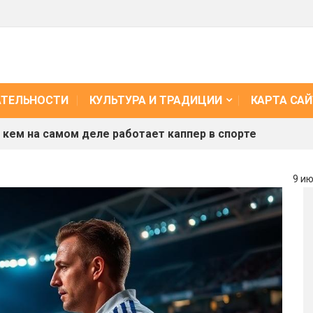
ТЕЛЬНОСТИ
КУЛЬТУРА И ТРАДИЦИИ
КАРТА САЙ
: кем на самом деле работает каппер в спорте
9 ию