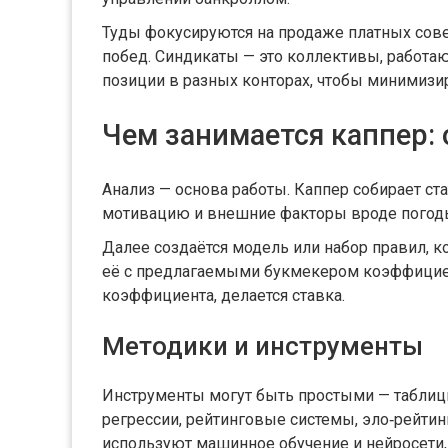
Туды фокусируются на продаже платных сове
побед. Синдикаты — это коллективы, рабо
позиции в разных конторах, чтобы минимизи
Чем занимается каппер: 
Анализ — основа работы. Каппер собирает ст
мотивацию и внешние факторы вроде погоды
Далее создаётся модель или набор правил, к
её с предлагаемыми букмекером коэффицие
коэффициента, делается ставка.
Методики и инструменты
Инструменты могут быть простыми — таблиц
регрессии, рейтинговые системы, эло‑рейти
используют машинное обучение и нейросети,