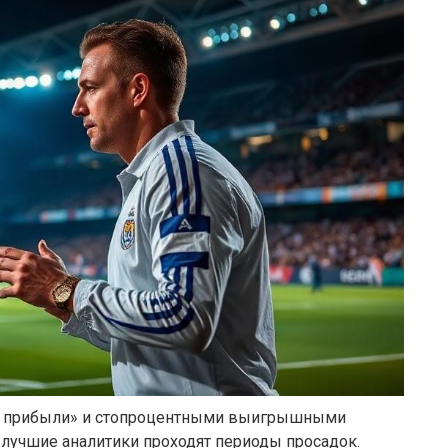
й прибыли» и стопроцентными выигрышными
е лучшие аналитики проходят периоды просадок.