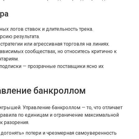
ера
ых логов ставок и длительность трека.
рсию результата.
тратегии или агрессивная торговля на линиях.
ависимых сообществах, но относитесь критично к
тариям.
 подписки — прозрачные поставщики ясно их
равление банкроллом
грышей. Управление банкроллом — то, что отличает
Правила по единицам и ограничение максимальной
к разорения.
«догонять» потери и чрезмерная самоуверенность